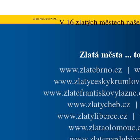
Zlatá města © 2026
V 16 zlatých městech našeh
Zlatá města ... t
www.zlatebrno.cz
|
w
www.zlatyceskykrumlov
www.zlatefrantiskovylazne.
www.zlatycheb.cz
www.zlatyliberec.cz
|
www.zlataolomouc.
www.zlatepardubice