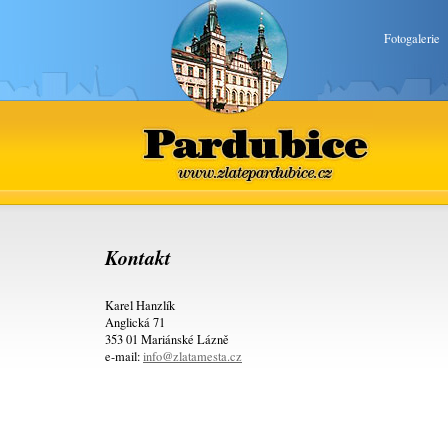
Fotogalerie
Pardubice
www.zlatepardubice.cz
Kontakt
Karel Hanzlík
Anglická 71
353 01 Mariánské Lázně
e-mail:
info@zlatamesta.cz