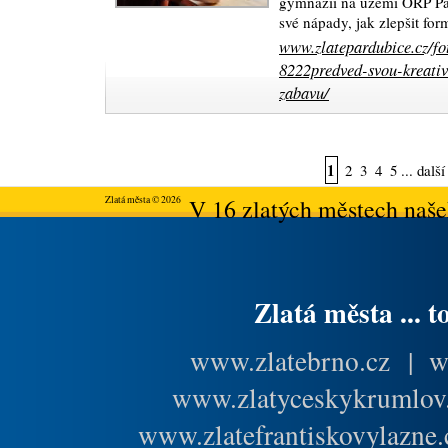
gymnázií na území ORP Par
své nápady, jak zlepšit fo
www.zlatepardubice.cz/fo
8222predved-svou-kreativ
zabavu/
1
2
3
4
5
...
další
Zlatá města © 2026
V 16 zlatých městech našeh
Zlatá města ... t
www.zlatebrno.cz
|
w
www.zlatyceskykrumlov
www.zlatefrantiskovylazne.