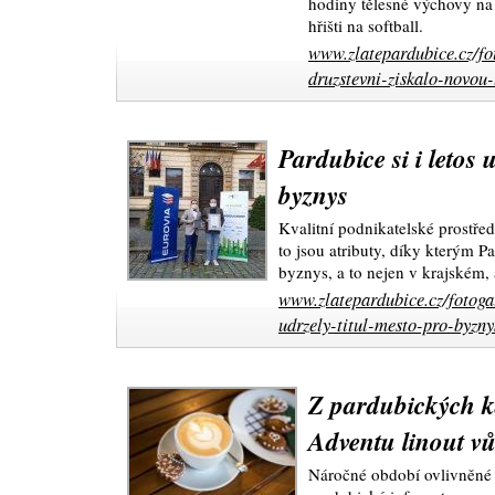
hodiny tělesné výchovy na
hřišti na softball.
www.zlatepardubice.cz/fot
druzstevni-ziskalo-novou-
Pardubice si i letos 
byznys
Kvalitní podnikatelské prostřed
to jsou atributy, díky kterým Pa
byznys, a to nejen v krajském,
www.zlatepardubice.cz/fotogal
udrzely-titul-mesto-pro-byzny
Z pardubických 
Adventu linout v
Náročné období ovlivněné