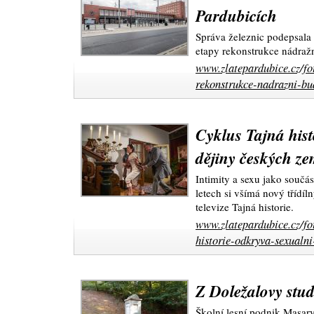
Pardubicích
Správa železnic podepsala
etapy rekonstrukce nádraž
www.zlatepardubice.cz/fo
rekonstrukce-nadrazni-bu
Cyklus Tajná hist
dějiny českých ze
Intimity a sexu jako součás
letech si všímá nový třídí
televize Tajná historie.
www.zlatepardubice.cz/fo
historie-odkryva-sexualni
Z Doležalovy stud
Školní lesní podnik Masaryk