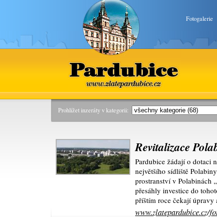
Fotogalerie
Pardubice
www.zlatepardubice.cz
Prohlížet inzeráty v kategorii:
Revitalizace Pol
Pardubice žádají o dotaci 
největšího sídliště Polabi
prostranství v Polabinách „
přesáhly investice do toh
příštím roce čekají úpravy 
www.zlatepardubice.cz/fot