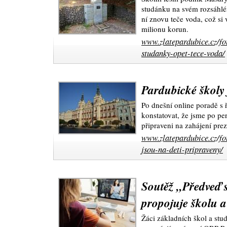
studánku na svém rozsáhlém
ní znovu teče voda, což si 
milionu korun.
www.zlatepardubice.cz/fo
studanky-opet-tece-voda/
Pardubické školy 
Po dnešní online poradě s ř
konstatovat, že jsme po per
připraveni na zahájení pre
www.zlatepardubice.cz/fo
jsou-na-deti-pripraveny/
Soutěž „Předveď s
propojuje školu 
Žáci základních škol a stud