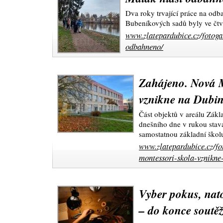
Dva roky trvající práce na odb
Bubeníkových sadů byly ve čtv
www.zlatepardubice.cz/fotoga
odbahneno/
Zahájeno. Nová M
vznikne na Dubi
Část objektů v areálu Zákl
dnešního dne v rukou stava
samostatnou základní škol
www.zlatepardubice.cz/fo
montessori-skola-vznikne
Vyber pokus, nato
– do konce soutě