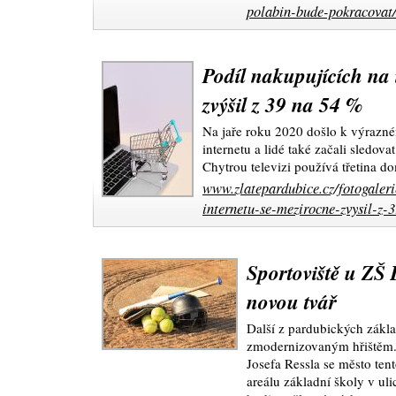
polabin-bude-pokracovat
Podíl nakupujících na 
zvýšil z 39 na 54 %
Na jaře roku 2020 došlo k výrazn
internetu a lidé také začali sledov
Chytrou televizi používá třetina d
www.zlatepardubice.cz/fotogaler
internetu-se-mezirocne-zvysil-z-
Sportoviště u ZŠ 
novou tvář
Další z pardubických zákl
zmodernizovaným hřištěm. 
Josefa Ressla se město ten
areálu základní školy v uli