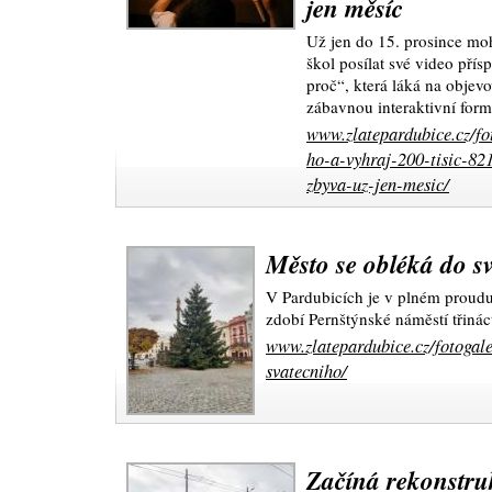
jen měsíc
Už jen do 15. prosince moh
škol posílat své video pří
proč“, která láká na objevo
zábavnou interaktivní for
www.zlatepardubice.cz/fo
ho-a-vyhraj-200-tisic-82
zbyva-uz-jen-mesic/
Město se obléká do s
V Pardubicích je v plném proudu
zdobí Pernštýnské náměstí třinác
www.zlatepardubice.cz/fotogal
svatecniho/
Začíná rekonstru