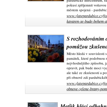
pardubické infocentrum, ra
pokusí zpříjemnit voňavou sl
městem spojená - pardubi
www.zlatepardubice.cz/fo
kavaren-se-bude-behem-a
S rozhodováním o
pomůžou zkušenos
Město hledá v souvislosti 
památek, které podobnou re
nejvhodnějšího způsobu, j
opravit, pak bude moci vy
ale také ze zkušeností a po
při obnově zdí pardubické
www.zlatepardubice.cz/fo
obnove-zelene-brany-pomu
Maťák hlásí odbah