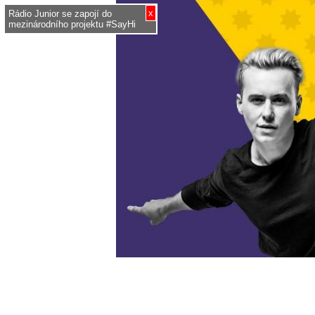
x
Rádio Junior se zapojí do
mezinárodního projektu #SayHi