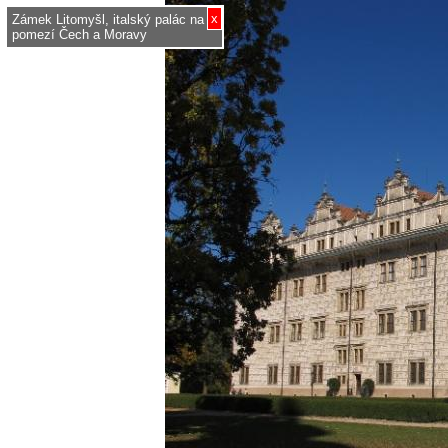
x
Zámek Litomyšl, italský palác na
pomezí Čech a Moravy